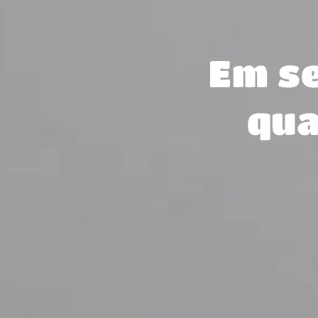
Em s
qua