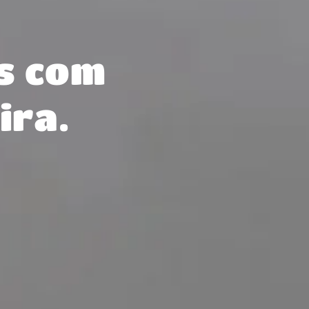
s com
ira.