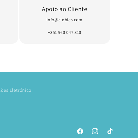
Apoio ao Cliente
info@clobies.com
+351 960 047 310
ões Eletrónico
Facebook
Instagram
TikTok