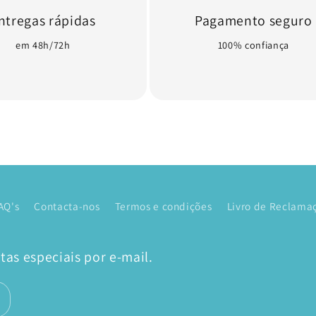
ntregas rápidas
Pagamento seguro
em 48h/72h
100% confiança
AQ's
Contacta-nos
Termos e condições
Livro de Reclamaç
as especiais por e-mail.