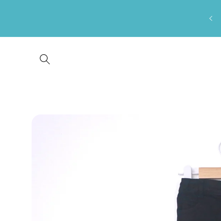
Saltar
para o
conteúdo
Saltar para
a
informação
do produto