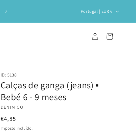
Veste o teu bebé com estilo e
P
Portugal | EUR €
sustentabilidade!
a
í
Iniciar
Carrinho
s
sessão
/
r
e
ID: 5138
g
Calças de ganga (jeans) ▪️
i
Bebé 6 - 9 meses
ã
DENIM CO.
o
Preço
€4,85
normal
Imposto incluído.