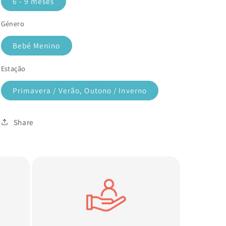
6 - 9 meses
Género
Bebé Menino
Estação
Primavera / Verão, Outono / Inverno
Share