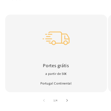
Portes grátis
a partir de 50€
Portugal Continental
de
1
/
4