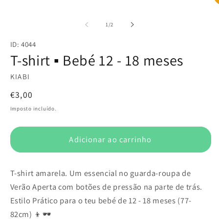
conteúdo
Ab
multimédia
c
1
m
de
1
/
2
em
2
modal
e
ID: 4044
m
T-shirt ▪️ Bebé 12 - 18 meses
KIABI
Preço
€3,00
normal
Imposto incluído.
Adicionar ao carrinho
T-shirt amarela. Um essencial no guarda-roupa de
Verão Aperta com botões de pressão na parte de trás.
Estilo Prático para o teu bebé de 12 - 18 meses (77-
82cm) 👦🕶️