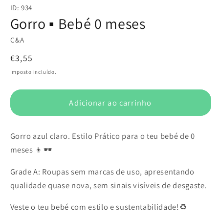
conteúdo
ID: 934
multimédia
1
Gorro ▪️ Bebé 0 meses
em
modal
C&A
Preço
€3,55
normal
Imposto incluído.
Adicionar ao carrinho
Gorro azul claro. Estilo Prático para o teu bebé de 0
meses 👦🕶️
Grade A: Roupas sem marcas de uso, apresentando
qualidade quase nova, sem sinais visíveis de desgaste.
Veste o teu bebé com estilo e sustentabilidade!♻️