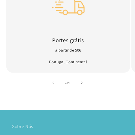
Portes grátis
a partir de 50€
Portugal Continental
de
1
/
4
Sobre Nós