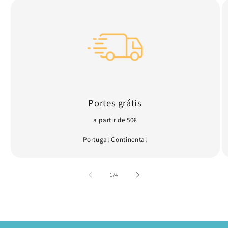
Portes grátis
a partir de 50€
Portugal Continental
de
1
/
4