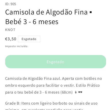
conteúdo
ID: 905
multimédia
1
Camisola de Algodão Fina ▪️
em
modal
Bebé 3 - 6 meses
KNOT
Preço
€3,50
Esgotado
normal
Imposto incluído.
Esgotado
Camisola de Algodão Fina azul. Aperta com botões no
ombro esquerdo para facilitar o vestir. Estilo Prático
para o teu bebé de 3 - 6 meses (68cm) 👦🕶️
Grade B: Itens com ligeiro borboto ou sinais de uso
mínimo, em excelente condição para vestir.