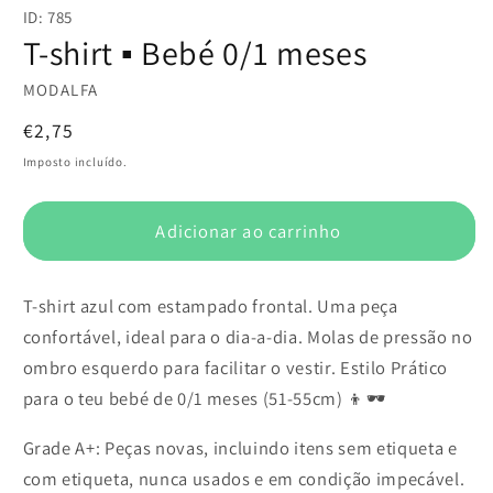
conteúdo
ID: 785
multimédia
1
T-shirt ▪️ Bebé 0/1 meses
em
modal
MODALFA
Preço
€2,75
normal
Imposto incluído.
Adicionar ao carrinho
T-shirt azul com estampado frontal. Uma peça
confortável, ideal para o dia-a-dia. Molas de pressão no
ombro esquerdo para facilitar o vestir. Estilo Prático
para o teu bebé de 0/1 meses (51-55cm) 👦🕶️
Grade A+: Peças novas, incluindo itens sem etiqueta e
com etiqueta, nunca usados e em condição impecável.