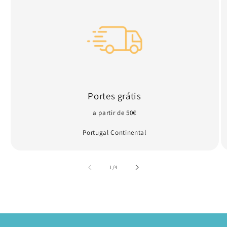
Portes grátis
a partir de 50€
Portugal Continental
de
1
/
4