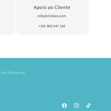
Apoio ao Cliente
info@clobies.com
+351 960 047 310
ões Eletrónico
Facebook
Instagram
TikTok