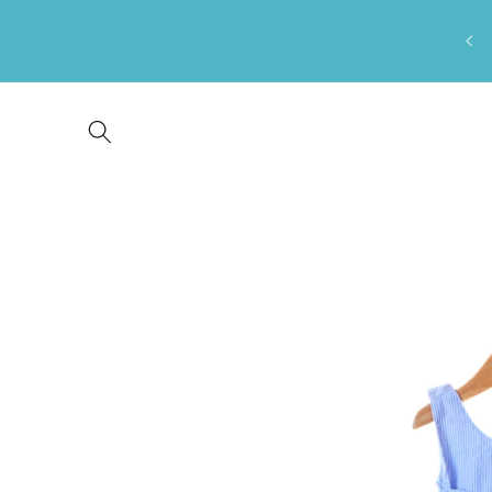
Saltar
para o
conteúdo
Saltar para
a
informação
do produto