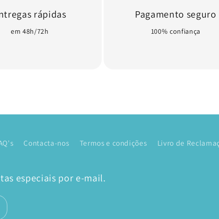
ntregas rápidas
Pagamento seguro
em 48h/72h
100% confiança
AQ's
Contacta-nos
Termos e condições
Livro de Reclamaç
as especiais por e-mail.