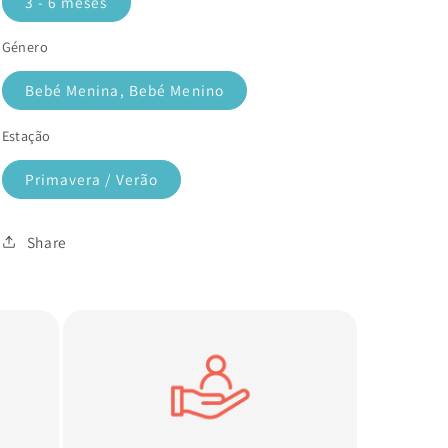
3 - 6 meses
Género
Bebé Menina, Bebé Menino
Estação
Primavera / Verão
Share