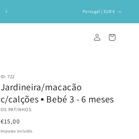
Veste o teu bebé com estilo e
P
Portugal | EUR €
sustentabilidade!
a
í
Iniciar
Carrinho
s
sessão
/
r
e
ID: 722
g
Jardineira/macacão
i
c/calções ▪️ Bebé 3 - 6 meses
ã
OS PATINHOS
o
Preço
€15,00
normal
Imposto incluído.