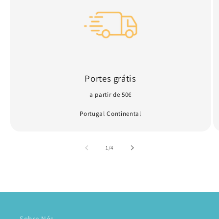
Portes grátis
a partir de 50€
Portugal Continental
de
1
/
4
Sobre Nós