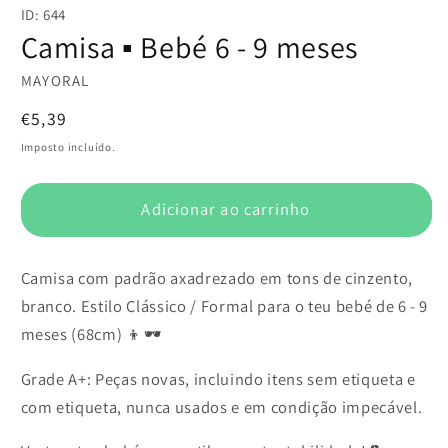
conteúdo
ID: 644
multimédia
1
Camisa ▪️ Bebé 6 - 9 meses
em
modal
MAYORAL
Preço
€5,39
normal
Imposto incluído.
Adicionar ao carrinho
Camisa com padrão axadrezado em tons de cinzento,
branco. Estilo Clássico / Formal para o teu bebé de 6 - 9
meses (68cm) 👦🕶️
Grade A+: Peças novas, incluindo itens sem etiqueta e
com etiqueta, nunca usados e em condição impecável.