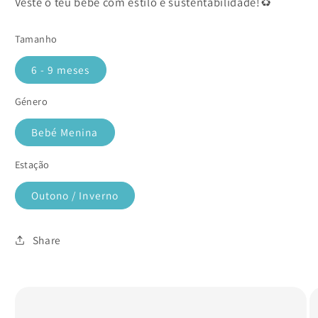
Veste o teu bebé com estilo e sustentabilidade!♻️
Tamanho
6 - 9 meses
Género
Bebé Menina
Estação
Outono / Inverno
Share