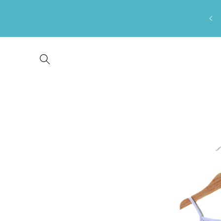
Saltar
para o
conteúdo
Saltar para
a
informação
do produto