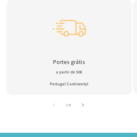
Portes grátis
a partir de 50€
Portugal Continental
de
1
/
4