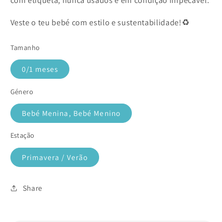
com etiqueta, nunca usados e em condição impecável.
Veste o teu bebé com estilo e sustentabilidade!♻️
Tamanho
0/1 meses
Género
Bebé Menina, Bebé Menino
Estação
Primavera / Verão
Share