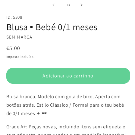
multimédia
m
de
1
/
3
1
2
em
e
ID: 5308
modal
m
Blusa ▪️ Bebé 0/1 meses
SEM MARCA
Preço
€5,00
normal
Imposto incluído.
Adicionar ao carrinho
Blusa branca. Modelo com gola de bico. Aperta com
botões atrás. Estilo Clássico / Formal para o teu bebé
de 0/1 meses 👦🕶️
Grade A+: Peças novas, incluindo itens sem etiqueta e