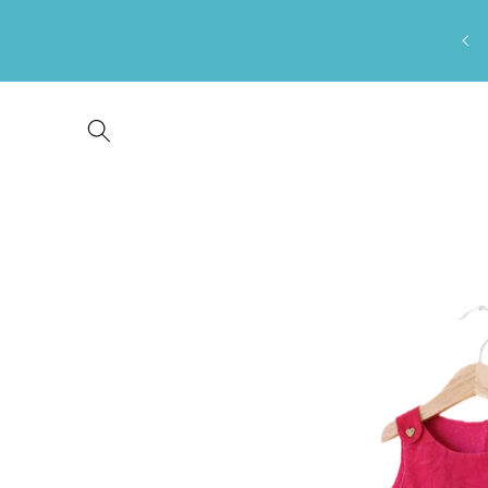
Saltar
para o
conteúdo
Saltar para
a
informação
do produto