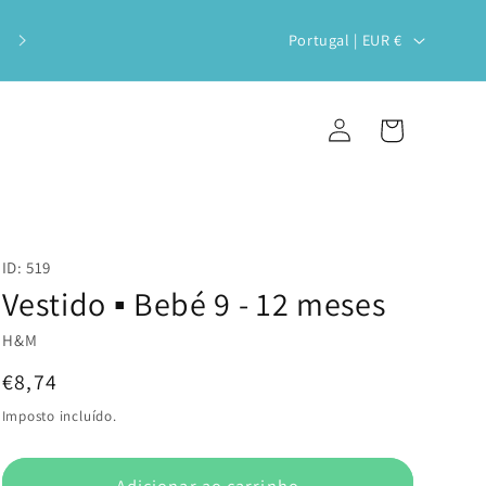
Veste o teu bebé com estilo e
P
Portugal | EUR €
sustentabilidade!
a
í
Iniciar
Carrinho
s
sessão
/
r
e
ID: 519
g
Vestido ▪️ Bebé 9 - 12 meses
i
H&M
ã
Preço
€8,74
o
normal
Imposto incluído.
Adicionar ao carrinho