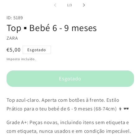
multimédia
m
de
1
/
3
1
2
em
e
ID: 5189
modal
m
Top ▪️ Bebé 6 - 9 meses
ZARA
Preço
€5,00
Esgotado
normal
Imposto incluído.
Esgotado
Top azul-claro. Aperta com botões à frente. Estilo
Prático para o teu bebé de 6 - 9 meses (68-74cm) 👦🕶️
Grade A+: Peças novas, incluindo itens sem etiqueta e
com etiqueta, nunca usados e em condição impecável.