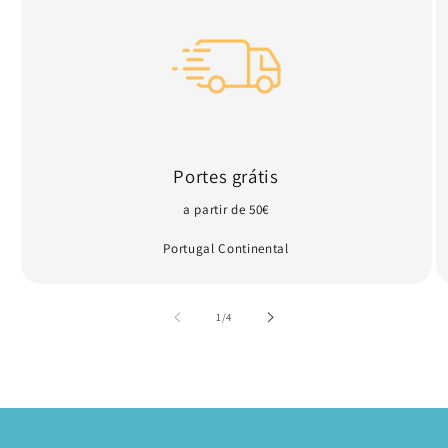
Portes grátis
a partir de 50€
Portugal Continental
de
1
/
4