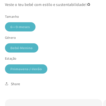
Veste o teu bebé com estilo e sustentabilidade!♻️
Tamanho
6 - 9 meses
Variante
esgotada
ou
Género
indisponível
Bebé Menina
Variante
esgotada
ou
Estação
indisponível
Primavera / Verão
Variante
esgotada
ou
indisponível
Share