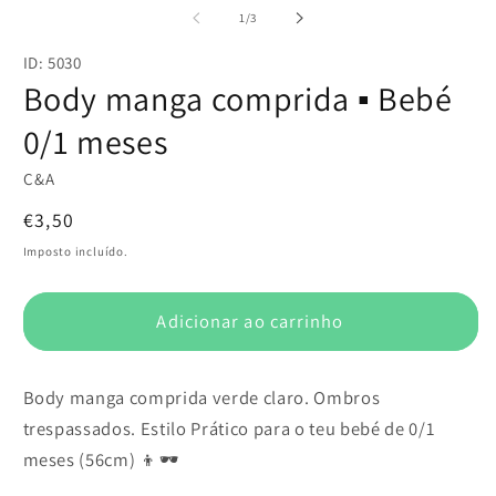
multimédia
m
de
1
/
3
1
2
em
e
ID: 5030
modal
m
Body manga comprida ▪️ Bebé
0/1 meses
C&A
Preço
€3,50
normal
Imposto incluído.
Adicionar ao carrinho
Body manga comprida verde claro. Ombros
trespassados. Estilo Prático para o teu bebé de 0/1
meses (56cm) 👦🕶️