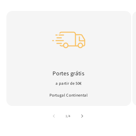
Portes grátis
a partir de 50€
Portugal Continental
de
1
/
4