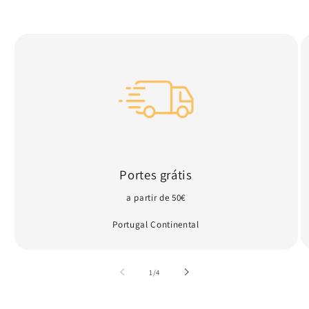
Portes grátis
a partir de 50€
Portugal Continental
de
1
/
4