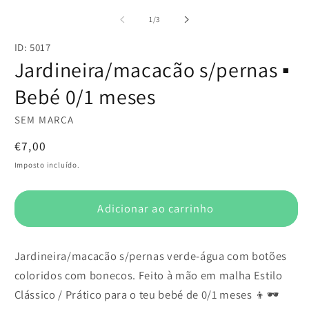
c
conteúdo
m
multimédia
de
1
/
3
2
1
e
em
m
ID: 5017
modal
Jardineira/macacão s/pernas ▪️
Bebé 0/1 meses
SEM MARCA
Preço
€7,00
normal
Imposto incluído.
Adicionar ao carrinho
Jardineira/macacão s/pernas verde-água com botões
coloridos com bonecos. Feito à mão em malha Estilo
Clássico / Prático para o teu bebé de 0/1 meses 👦🕶️