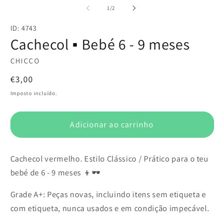
multimédia
m
de
1
/
2
1
2
em
e
ID: 4743
modal
m
Cachecol ▪️ Bebé 6 - 9 meses
CHICCO
Preço
€3,00
normal
Imposto incluído.
Adicionar ao carrinho
Cachecol vermelho. Estilo Clássico / Prático para o teu
bebé de 6 - 9 meses 👦🕶️
Grade A+: Peças novas, incluindo itens sem etiqueta e
com etiqueta, nunca usados e em condição impecável.