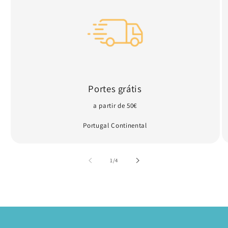
Portes grátis
a partir de 50€
Portugal Continental
de
1
/
4