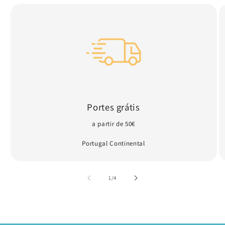
Portes grátis
a partir de 50€
Portugal Continental
de
1
/
4