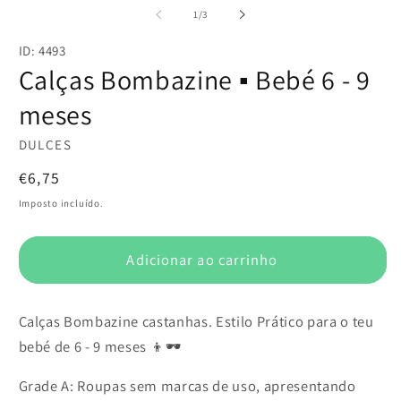
multimédia
m
de
1
/
3
1
2
em
e
ID: 4493
modal
m
Calças Bombazine ▪️ Bebé 6 - 9
meses
DULCES
Preço
€6,75
normal
Imposto incluído.
Adicionar ao carrinho
Calças Bombazine castanhas. Estilo Prático para o teu
bebé de 6 - 9 meses 👦🕶️
Grade A: Roupas sem marcas de uso, apresentando