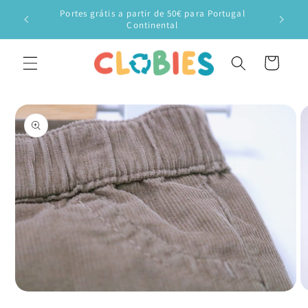
Saltar
Portes grátis a partir de 50€ para Portugal
para o
Veste o
Continental
conteúdo
Carrinho
Saltar para
a
informação
do produto
Abrir
Ab
conteúdo
c