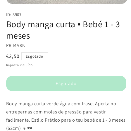
Abrir
conteúdo
ID: 3907
multimédia
1
Body manga curta ▪️ Bebé 1 - 3
em
modal
meses
PRIMARK
Preço
€2,50
Esgotado
normal
Imposto incluído.
Esgotado
Body manga curta verde água com frase. Aperta no
entrepernas com molas de pressão para vestir
facilmente. Estilo Prático para o teu bebé de 1 - 3 meses
(62cm) 👦🕶️