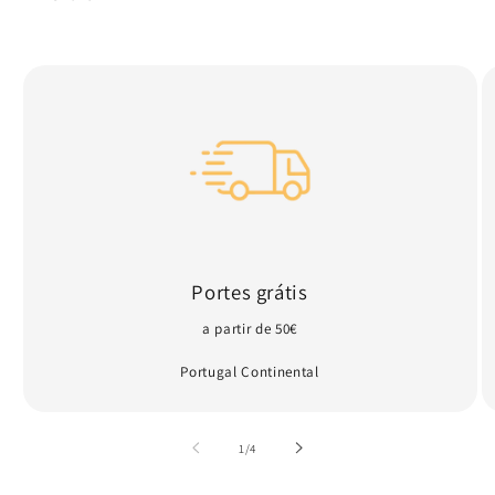
Portes grátis
a partir de 50€
Portugal Continental
de
1
/
4