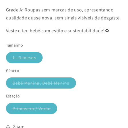
Grade A: Roupas sem marcas de uso, apresentando
qualidade quase nova, sem sinais visíveis de desgaste.
Veste o teu bebé com estilo e sustentabilidade!♻️
Tamanho
1 - 3 meses
Variante
esgotada
ou
Género
indisponível
Bebé Menina, Bebé Menino
Variante
esgotada
ou
Estação
indisponível
Primavera / Verão
Variante
esgotada
ou
indisponível
Share