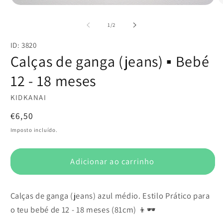
Abrir
Ab
conteúdo
c
multimédia
m
de
1
/
2
1
2
em
e
ID: 3820
modal
m
Calças de ganga (jeans) ▪️ Bebé
12 - 18 meses
KIDKANAI
Preço
€6,50
normal
Imposto incluído.
Adicionar ao carrinho
Calças de ganga (jeans) azul médio. Estilo Prático para
o teu bebé de 12 - 18 meses (81cm) 👦🕶️