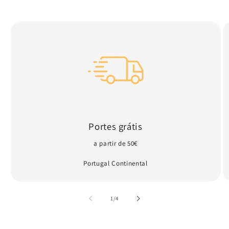
Portes grátis
a partir de 50€
Portugal Continental
de
1
/
4