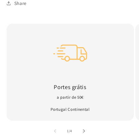
indisponível
Share
Portes grátis
a partir de 50€
Portugal Continental
de
1
/
4