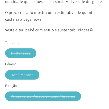
qualidade quase nova, sem sinais visíveis de desgaste.
O preço riscado mostra uma estimativa de quanto
custaria a peça nova.
Veste o teu bebé com estilo e sustentabilidade!♻️
Tamanho
1 - 3 meses
Variante
esgotada
ou
Género
indisponível
Bebé Menino
Variante
esgotada
ou
Estação
indisponível
Primavera / Verão, Outono / Inverno
Variante
esgotada
ou