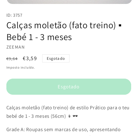
Abrir
conteúdo
ID: 3757
multimédia
1
Calças moletão (fato treino) ▪️
em
modal
Bebé 1 - 3 meses
ZEEMAN
Preço
Preço
€3,59
€9,64
Esgotado
normal
de
Imposto incluído.
saldo
Esgotado
Calças moletão (fato treino) de estilo Prático para o teu
bebé de 1 - 3 meses (56cm) 👦🕶️
Grade A: Roupas sem marcas de uso, apresentando