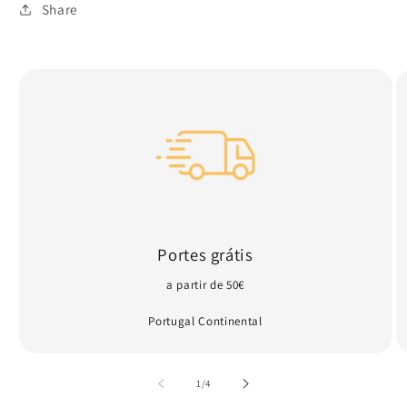
indisponível
Share
Portes grátis
a partir de 50€
Portugal Continental
de
1
/
4