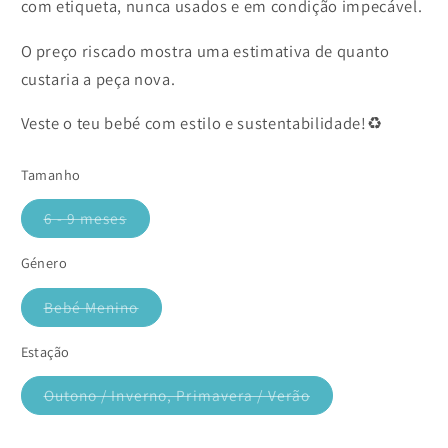
com etiqueta, nunca usados e em condição impecável.
O preço riscado mostra uma estimativa de quanto
custaria a peça nova.
Veste o teu bebé com estilo e sustentabilidade!♻️
Tamanho
6 - 9 meses
Variante
esgotada
ou
Género
indisponível
Bebé Menino
Variante
esgotada
ou
Estação
indisponível
Outono / Inverno, Primavera / Verão
Variante
esgotada
ou