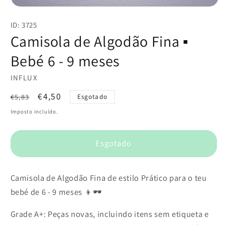
Abrir
conteúdo
ID: 3725
multimédia
1
Camisola de Algodão Fina ▪️
em
modal
Bebé 6 - 9 meses
INFLUX
Preço
Preço
€4,50
€5,83
Esgotado
normal
de
Imposto incluído.
saldo
Esgotado
Camisola de Algodão Fina de estilo Prático para o teu
bebé de 6 - 9 meses 👦🕶️
Grade A+: Peças novas, incluindo itens sem etiqueta e