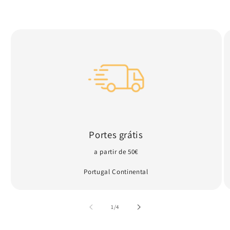
Portes grátis
a partir de 50€
Portugal Continental
de
1
/
4