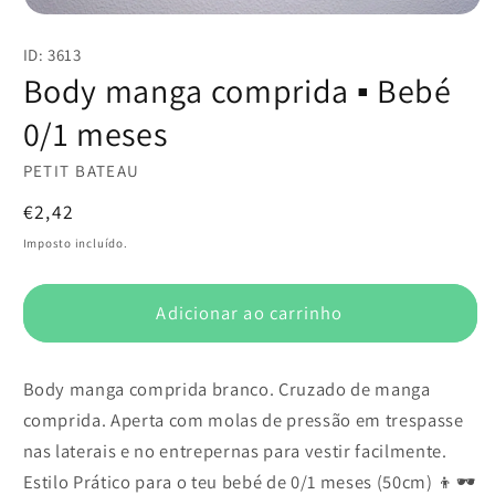
Abrir
conteúdo
ID: 3613
multimédia
1
Body manga comprida ▪️ Bebé
em
modal
0/1 meses
PETIT BATEAU
Preço
€2,42
normal
Imposto incluído.
Adicionar ao carrinho
Body manga comprida branco. Cruzado de manga
comprida. Aperta com molas de pressão em trespasse
nas laterais e no entrepernas para vestir facilmente.
Estilo Prático para o teu bebé de 0/1 meses (50cm) 👦🕶️