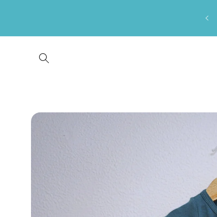
Saltar
para o
conteúdo
Saltar para
a
informação
do produto