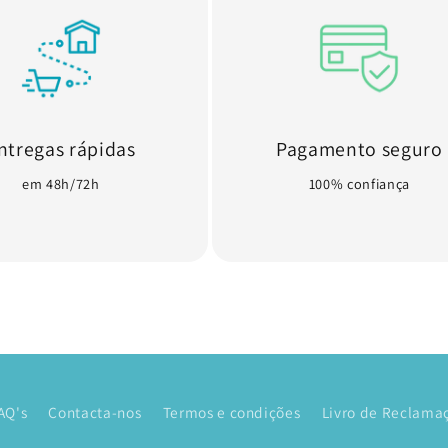
ntregas rápidas
Pagamento seguro
em 48h/72h
100% confiança
AQ's
Contacta-nos
Termos e condições
Livro de Reclamaç