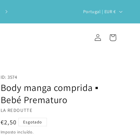
Veste o teu bebé com estilo e
P
Portugal | EUR €
sustentabilidade!
a
í
Iniciar
Carrinho
s
sessão
/
r
e
ID: 3574
g
Body manga comprida ▪️
i
Bebé Prematuro
ã
LA REDOUTTE
o
Preço
€2,50
Esgotado
normal
Imposto incluído.