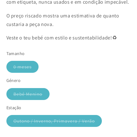
com etiqueta, nunca usados e em condição impecável.
O preço riscado mostra uma estimativa de quanto
custaria a peça nova.
Veste o teu bebé com estilo e sustentabilidade!♻️
Tamanho
0 meses
Variante
esgotada
ou
Género
indisponível
Bebé Menino
Variante
esgotada
ou
Estação
indisponível
Outono / Inverno, Primavera / Verão
Variante
esgotada
ou