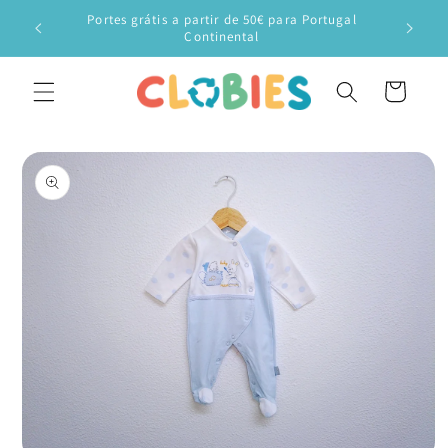
Saltar
Portes grátis a partir de 50€ para Portugal
para o
Veste o
Continental
conteúdo
Carrinho
Saltar para
a
informação
do produto