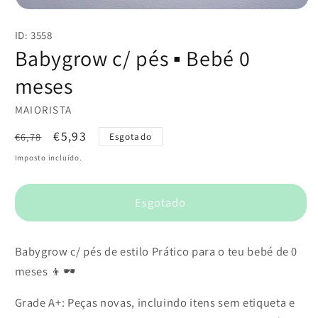
Abrir
conteúdo
ID: 3558
multimédia
1
Babygrow c/ pés ▪️ Bebé 0
em
modal
meses
MAIORISTA
Preço
Preço
€5,93
€6,78
Esgotado
normal
de
Imposto incluído.
saldo
Esgotado
Babygrow c/ pés de estilo Prático para o teu bebé de 0
meses 👦🕶️
Grade A+: Peças novas, incluindo itens sem etiqueta e