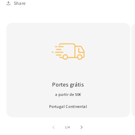
indisponível
Share
Portes grátis
a partir de 50€
Portugal Continental
de
1
/
4