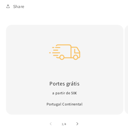
ou
indisponível
Share
Portes grátis
a partir de 50€
Portugal Continental
de
1
/
4