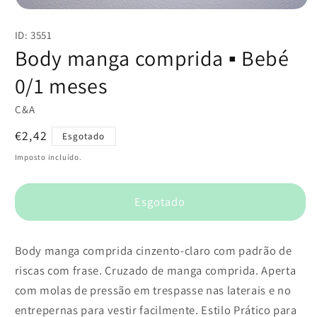
Abrir
conteúdo
ID: 3551
multimédia
1
Body manga comprida ▪️ Bebé
em
modal
0/1 meses
C&A
Preço
€2,42
Esgotado
normal
Imposto incluído.
Esgotado
Body manga comprida cinzento-claro com padrão de
riscas com frase. Cruzado de manga comprida. Aperta
com molas de pressão em trespasse nas laterais e no
entrepernas para vestir facilmente. Estilo Prático para