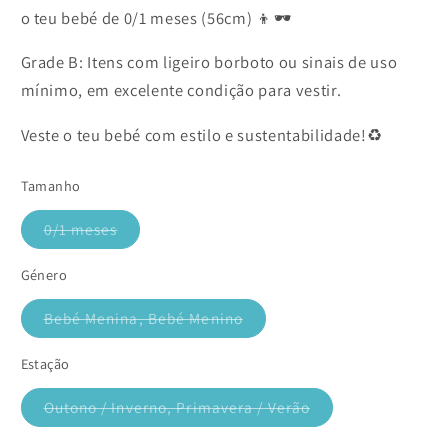
o teu bebé de 0/1 meses (56cm) 👦🕶️
Grade B: Itens com ligeiro borboto ou sinais de uso
mínimo, em excelente condição para vestir.
Veste o teu bebé com estilo e sustentabilidade!♻️
Tamanho
0/1 meses
Variante
esgotada
ou
Género
indisponível
Bebé Menina, Bebé Menino
Variante
esgotada
ou
Estação
indisponível
Outono / Inverno, Primavera / Verão
Variante
esgotada