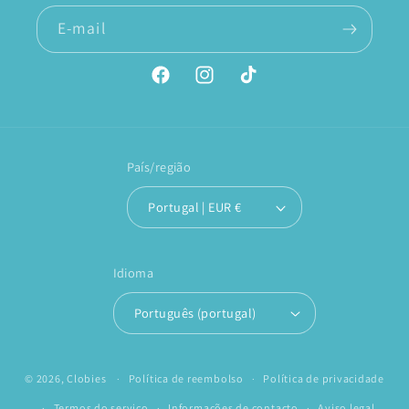
E-mail
Facebook
Instagram
TikTok
País/região
Portugal | EUR €
Idioma
Português (portugal)
© 2026,
Clobies
Política de reembolso
Política de privacidade
Termos do serviço
Informações de contacto
Aviso legal