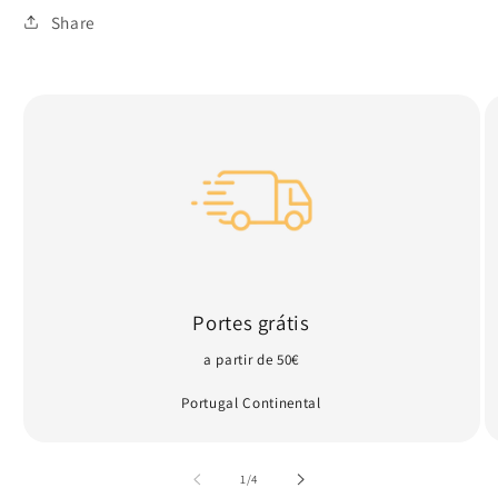
Share
Portes grátis
a partir de 50€
Portugal Continental
de
1
/
4