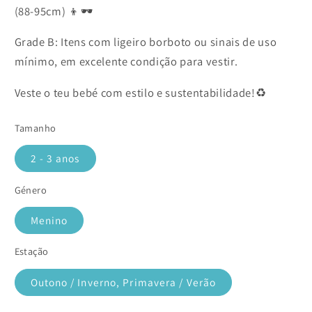
(88-95cm) 👦🕶️
Grade B: Itens com ligeiro borboto ou sinais de uso
mínimo, em excelente condição para vestir.
Veste o teu bebé com estilo e sustentabilidade!♻️
Tamanho
2 - 3 anos
Género
Menino
Estação
Outono / Inverno, Primavera / Verão