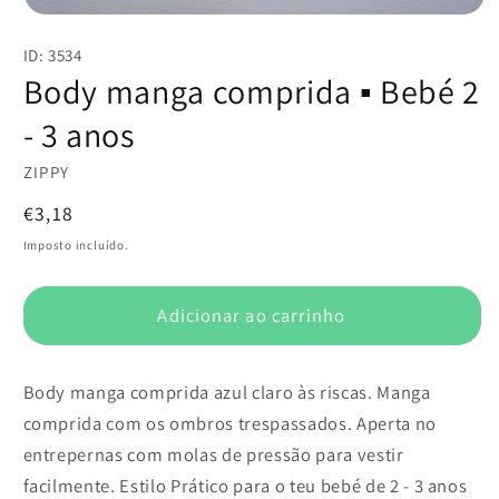
Abrir
conteúdo
ID: 3534
multimédia
1
Body manga comprida ▪️ Bebé 2
em
modal
- 3 anos
ZIPPY
Preço
€3,18
normal
Imposto incluído.
Adicionar ao carrinho
Body manga comprida azul claro às riscas. Manga
comprida com os ombros trespassados. Aperta no
entrepernas com molas de pressão para vestir
facilmente. Estilo Prático para o teu bebé de 2 - 3 anos