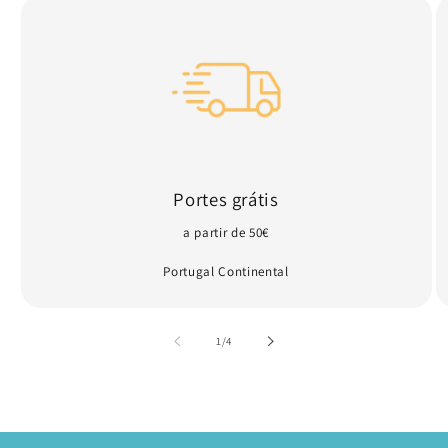
Portes grátis
a partir de 50€
Portugal Continental
de
1
/
4