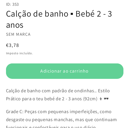
conteúdo
ID: 353
multimédia
1
Calção de banho ▪️ Bebé 2 - 3
em
modal
anos
SEM MARCA
Preço
€3,78
normal
Imposto incluído.
Adicionar ao carrinho
Calção de banho com padrão de ondinhas.. Estilo
Prático para o teu bebé de 2 - 3 anos (92cm) 👦🕶️
Grade C: Peças com pequenas imperfeições, como
desgaste ou pequenas manchas, mas que continuam
funcionais e confortáveis para o uso diário.