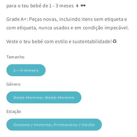
para o teu bebé de 1 - 3 meses 👦🕶️
Grade A+: Peças novas, incluindo itens sem etiqueta e
com etiqueta, nunca usados e em condição impecável.
Veste o teu bebé com estilo e sustentabilidade!♻️
Tamanho
1 - 3 meses
Variante
esgotada
ou
Género
indisponível
Bebé Menina, Bebé Menino
Variante
esgotada
ou
Estação
indisponível
Outono / Inverno, Primavera / Verão
Variante
esgotada