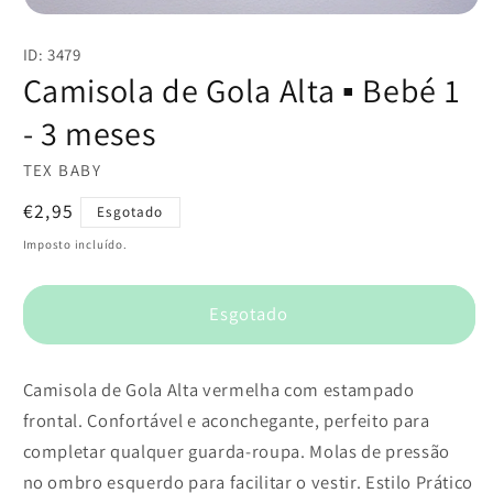
Abrir
conteúdo
ID: 3479
multimédia
1
Camisola de Gola Alta ▪️ Bebé 1
em
modal
- 3 meses
TEX BABY
Preço
€2,95
Esgotado
normal
Imposto incluído.
Esgotado
Camisola de Gola Alta vermelha com estampado
frontal. Confortável e aconchegante, perfeito para
completar qualquer guarda-roupa. Molas de pressão
no ombro esquerdo para facilitar o vestir. Estilo Prático