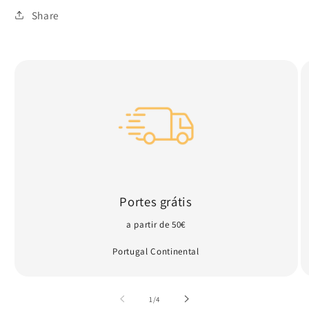
ou
indisponível
Share
Portes grátis
a partir de 50€
Portugal Continental
de
1
/
4