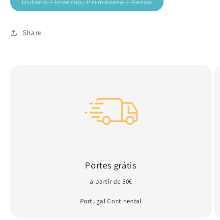
Outono / Inverno, Primavera / Verão
Variante
esgotada
ou
indisponível
Share
Portes grátis
a partir de 50€
Portugal Continental