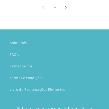
de
1
/
4
Sobre Nós
FAQ's
Contacta-nos
Termos e condições
Livro de Reclamações Eletrónico
Subscreve para receber informações e