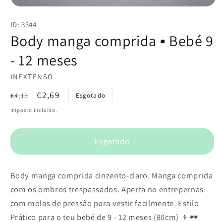
Abrir
conteúdo
ID: 3344
multimédia
1
Body manga comprida ▪️ Bebé 9
em
modal
- 12 meses
INEXTENSO
Preço
Preço
€2,69
€4,13
Esgotado
normal
de
Imposto incluído.
saldo
Esgotado
Body manga comprida cinzento-claro. Manga comprida
com os ombros trespassados. Aperta no entrepernas
com molas de pressão para vestir facilmente. Estilo
Prático para o teu bebé de 9 - 12 meses (80cm) 👦🕶️