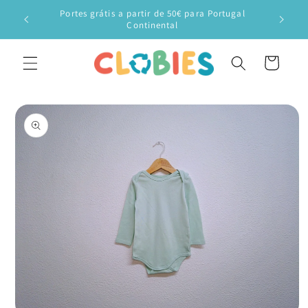
Saltar
Portes grátis a partir de 50€ para Portugal
para o
Veste o
Continental
conteúdo
Carrinho
Saltar para
a
informação
do produto