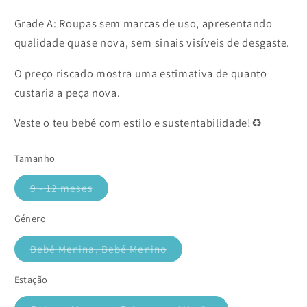
Grade A: Roupas sem marcas de uso, apresentando
qualidade quase nova, sem sinais visíveis de desgaste.
O preço riscado mostra uma estimativa de quanto
custaria a peça nova.
Veste o teu bebé com estilo e sustentabilidade!♻️
Tamanho
9 - 12 meses
Variante
esgotada
ou
Género
indisponível
Bebé Menina, Bebé Menino
Variante
esgotada
ou
Estação
indisponível