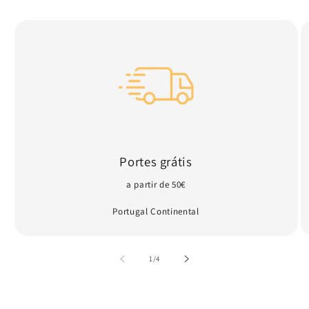
Portes grátis
a partir de 50€
Portugal Continental
de
1
/
4