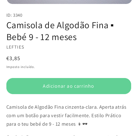
Abrir
conteúdo
ID: 3340
multimédia
1
Camisola de Algodão Fina ▪️
em
modal
Bebé 9 - 12 meses
LEFTIES
Preço
€3,85
normal
Imposto incluído.
Adicionar ao carrinho
Camisola de Algodão Fina cinzenta-clara. Aperta atrás
com um botão para vestir facilmente. Estilo Prático
para o teu bebé de 9 - 12 meses 👦🕶️