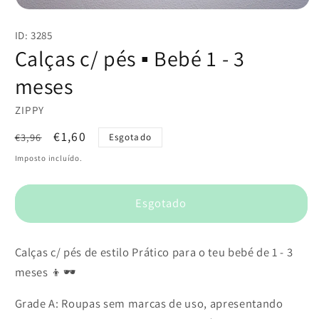
Abrir
conteúdo
ID: 3285
multimédia
1
Calças c/ pés ▪️ Bebé 1 - 3
em
modal
meses
ZIPPY
Preço
Preço
€1,60
€3,96
Esgotado
normal
de
Imposto incluído.
saldo
Esgotado
Calças c/ pés de estilo Prático para o teu bebé de 1 - 3
meses 👦🕶️
Grade A: Roupas sem marcas de uso, apresentando