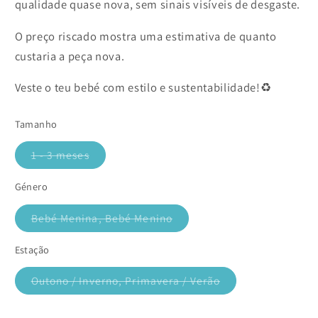
qualidade quase nova, sem sinais visíveis de desgaste.
O preço riscado mostra uma estimativa de quanto
custaria a peça nova.
Veste o teu bebé com estilo e sustentabilidade!♻️
Tamanho
1 - 3 meses
Variante
esgotada
ou
Género
indisponível
Bebé Menina, Bebé Menino
Variante
esgotada
ou
Estação
indisponível
Outono / Inverno, Primavera / Verão
Variante
esgotada
ou