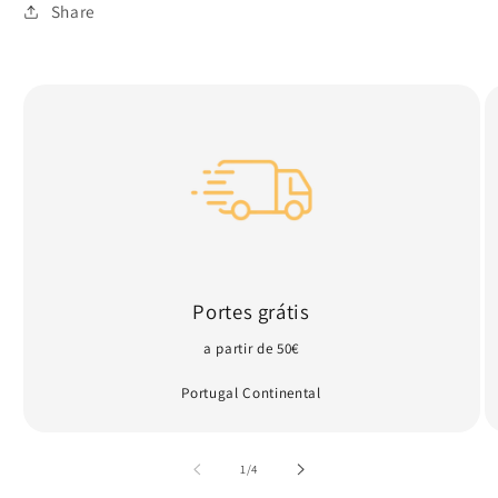
indisponível
Share
Portes grátis
a partir de 50€
Portugal Continental
de
1
/
4