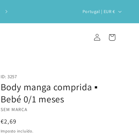
Veste o teu bebé com estilo e
P
Portugal | EUR €
sustentabilidade!
a
í
Iniciar
Carrinho
s
sessão
/
r
e
ID: 3257
g
Body manga comprida ▪️
i
Bebé 0/1 meses
ã
SEM MARCA
o
Preço
€2,69
normal
Imposto incluído.