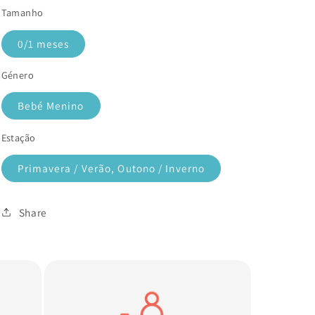
Tamanho
0/1 meses
Género
Bebé Menino
Estação
Primavera / Verão, Outono / Inverno
Share