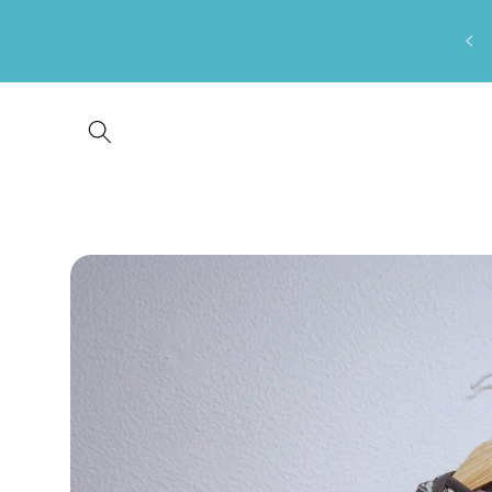
Saltar
para o
conteúdo
Saltar para
a
informação
do produto