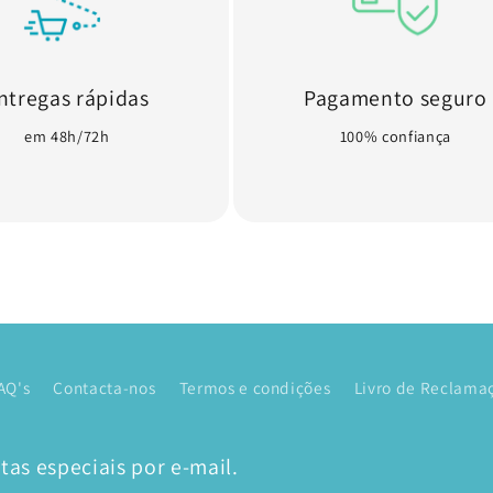
ntregas rápidas
Pagamento seguro
em 48h/72h
100% confiança
AQ's
Contacta-nos
Termos e condições
Livro de Reclamaç
as especiais por e-mail.