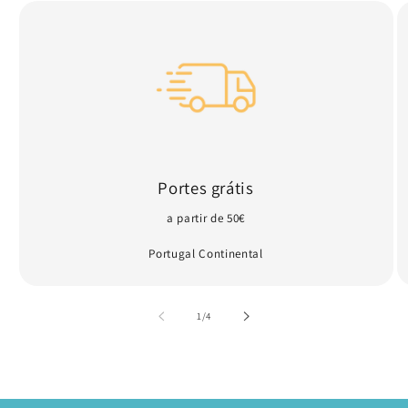
Portes grátis
a partir de 50€
Portugal Continental
de
1
/
4