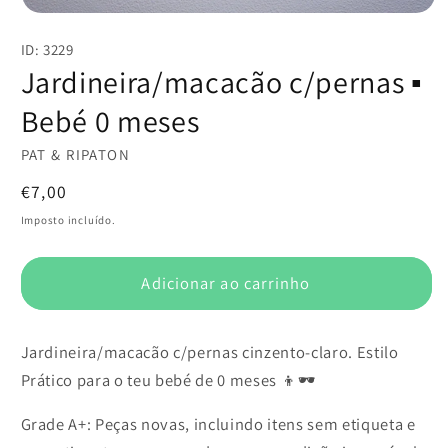
Abrir
conteúdo
ID: 3229
multimédia
1
Jardineira/macacão c/pernas ▪️
em
modal
Bebé 0 meses
PAT & RIPATON
Preço
€7,00
normal
Imposto incluído.
Adicionar ao carrinho
Jardineira/macacão c/pernas cinzento-claro. Estilo
Prático para o teu bebé de 0 meses 👦🕶️
Grade A+: Peças novas, incluindo itens sem etiqueta e