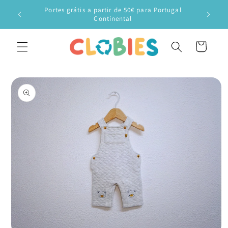
Saltar
Portes grátis a partir de 50€ para Portugal
para o
Veste o
Continental
conteúdo
Carrinho
Saltar para
a
informação
do produto