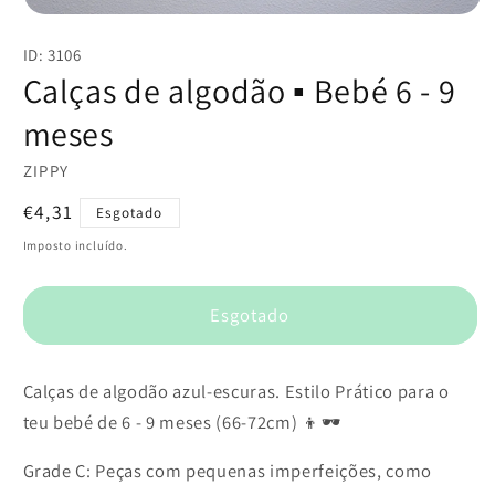
Abrir
conteúdo
ID: 3106
multimédia
1
Calças de algodão ▪️ Bebé 6 - 9
em
modal
meses
ZIPPY
Preço
€4,31
Esgotado
normal
Imposto incluído.
Esgotado
Calças de algodão azul-escuras. Estilo Prático para o
teu bebé de 6 - 9 meses (66-72cm) 👦🕶️
Grade C: Peças com pequenas imperfeições, como