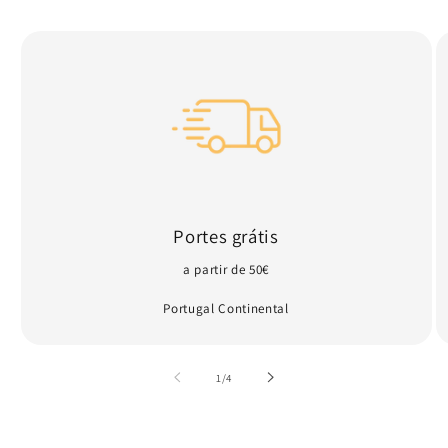
Portes grátis
a partir de 50€
Portugal Continental
de
1
/
4