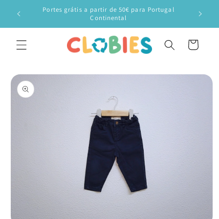
Saltar
Portes grátis a partir de 50€ para Portugal
para o
Veste o
Continental
conteúdo
Carrinho
Saltar para
a
informação
do produto