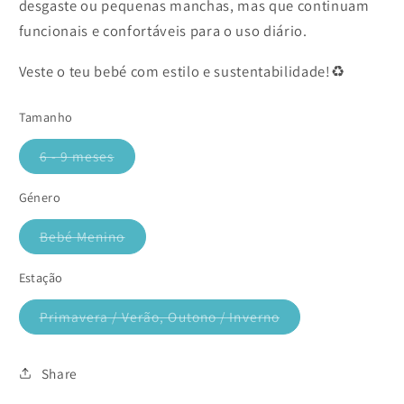
desgaste ou pequenas manchas, mas que continuam
funcionais e confortáveis para o uso diário.
Veste o teu bebé com estilo e sustentabilidade!♻️
Tamanho
6 - 9 meses
Variante
esgotada
ou
Género
indisponível
Bebé Menino
Variante
esgotada
ou
Estação
indisponível
Primavera / Verão, Outono / Inverno
Variante
esgotada
ou
indisponível
Share