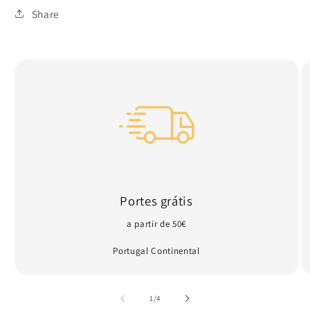
Share
Portes grátis
a partir de 50€
Portugal Continental
de
1
/
4