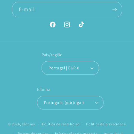
E-mail
Facebook
Instagram
TikTok
País/região
Portugal | EUR €
Idioma
Português (portugal)
© 2026,
Clobies
Política de reembolso
Política de privacidade
Termos do serviço
Informações de contacto
Aviso legal