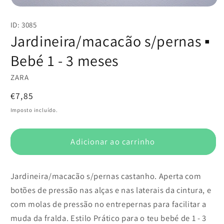
Abrir
conteúdo
ID: 3085
multimédia
1
Jardineira/macacão s/pernas ▪️
em
modal
Bebé 1 - 3 meses
ZARA
Preço
€7,85
normal
Imposto incluído.
Adicionar ao carrinho
Jardineira/macacão s/pernas castanho. Aperta com
botões de pressão nas alças e nas laterais da cintura, e
com molas de pressão no entrepernas para facilitar a
muda da fralda. Estilo Prático para o teu bebé de 1 - 3