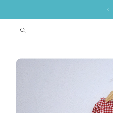
Saltar
para o
conteúdo
Saltar para
a
informação
do produto