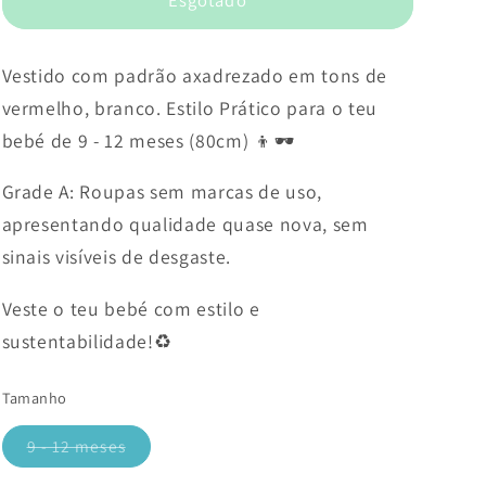
Vestido com padrão axadrezado em tons de
vermelho, branco. Estilo Prático para o teu
bebé de 9 - 12 meses (80cm) 👦🕶️
Grade A: Roupas sem marcas de uso,
apresentando qualidade quase nova, sem
sinais visíveis de desgaste.
Veste o teu bebé com estilo e
sustentabilidade!♻️
Tamanho
9 - 12 meses
Variante
esgotada