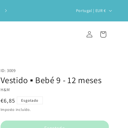
Veste o teu bebé com estilo e
P
Portugal | EUR €
sustentabilidade!
a
í
Iniciar
Carrinho
s
sessão
/
r
e
ID: 3009
g
Vestido ▪️ Bebé 9 - 12 meses
i
H&M
ã
Preço
€6,85
Esgotado
o
normal
Imposto incluído.
Esgotado