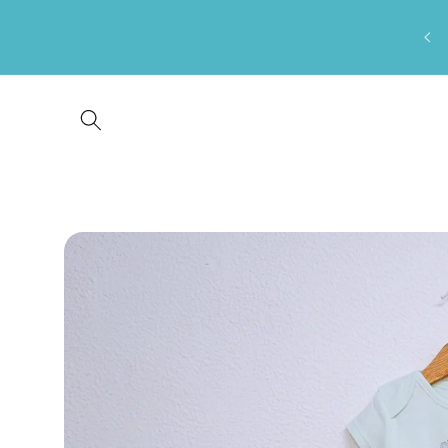
Saltar
para o
conteúdo
Saltar para
a
informação
do produto