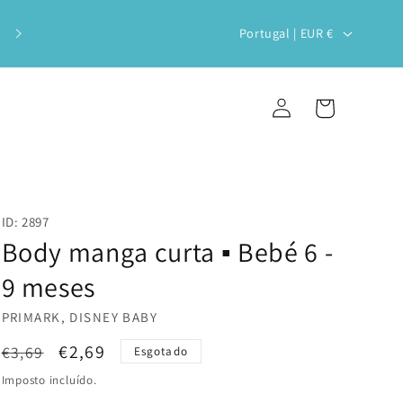
Veste o teu bebé com estilo e
P
Portugal | EUR €
sustentabilidade!
a
í
Iniciar
Carrinho
s
sessão
/
r
e
ID: 2897
g
Body manga curta ▪️ Bebé 6 -
i
9 meses
ã
PRIMARK, DISNEY BABY
o
Preço
Preço
€2,69
€3,69
Esgotado
normal
de
Imposto incluído.
saldo