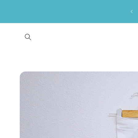
Saltar
para o
conteúdo
Saltar para
a
informação
do produto