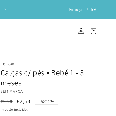
Veste o teu bebé com estilo e
P
Portugal | EUR €
sustentabilidade!
a
í
Iniciar
Carrinho
s
sessão
/
r
e
ID: 2848
g
Calças c/ pés ▪️ Bebé 1 - 3
i
meses
ã
SEM MARCA
o
Preço
Preço
€2,53
€5,20
Esgotado
normal
de
Imposto incluído.
saldo