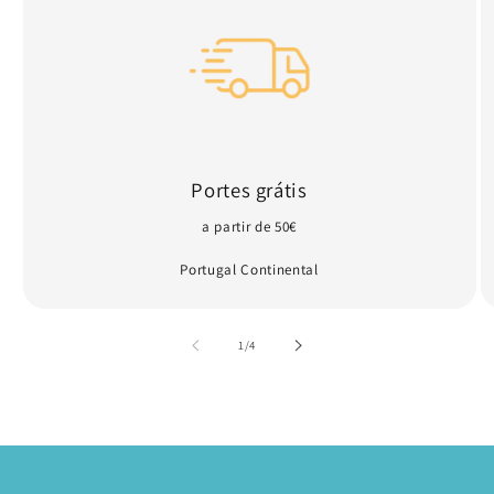
Portes grátis
a partir de 50€
Portugal Continental
de
1
/
4