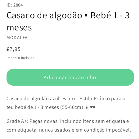
conteúdo
ID: 2804
multimédia
1
Casaco de algodão ▪️ Bebé 1 - 3
em
modal
meses
MODALFA
Preço
€7,95
normal
Imposto incluído.
Adicionar ao carrinho
Casaco de algodão azul-escuro. Estilo Prático para o
teu bebé de 1 - 3 meses (55-60cm) 👦🕶️
Grade A+: Peças novas, incluindo itens sem etiqueta e
com etiqueta, nunca usados e em condição impecável.