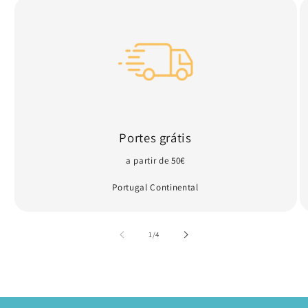
Portes grátis
a partir de 50€
Portugal Continental
de
1
/
4