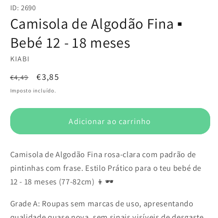
conteúdo
ID: 2690
multimédia
1
Camisola de Algodão Fina ▪️
em
modal
Bebé 12 - 18 meses
KIABI
Preço
Preço
€3,85
€4,49
normal
de
Imposto incluído.
saldo
Adicionar ao carrinho
Camisola de Algodão Fina rosa-clara com padrão de
pintinhas com frase. Estilo Prático para o teu bebé de
12 - 18 meses (77-82cm) 👦🕶️
Grade A: Roupas sem marcas de uso, apresentando
qualidade quase nova, sem sinais visíveis de desgaste.