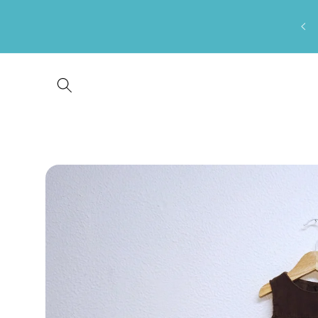
Saltar
para o
conteúdo
Saltar para
a
informação
do produto