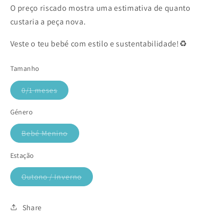
O preço riscado mostra uma estimativa de quanto
custaria a peça nova.
Veste o teu bebé com estilo e sustentabilidade!♻️
Tamanho
0/1 meses
Variante
esgotada
ou
Género
indisponível
Bebé Menino
Variante
esgotada
ou
Estação
indisponível
Outono / Inverno
Variante
esgotada
ou
indisponível
Share