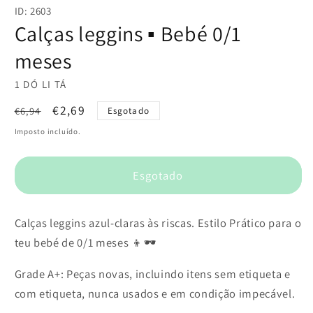
conteúdo
ID: 2603
multimédia
1
Calças leggins ▪️ Bebé 0/1
em
modal
meses
1 DÓ LI TÁ
Preço
Preço
€2,69
€6,94
Esgotado
normal
de
Imposto incluído.
saldo
Esgotado
Calças leggins azul-claras às riscas. Estilo Prático para o
teu bebé de 0/1 meses 👦🕶️
Grade A+: Peças novas, incluindo itens sem etiqueta e
com etiqueta, nunca usados e em condição impecável.