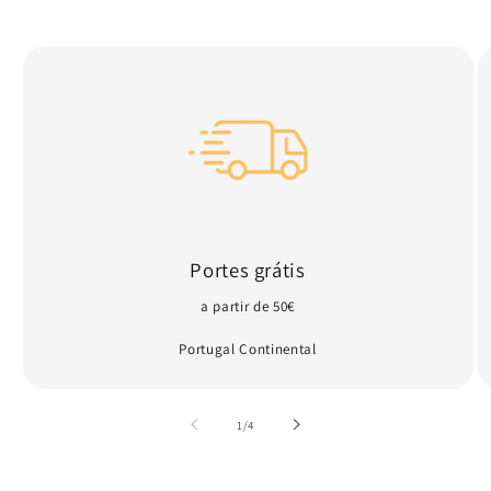
Portes grátis
a partir de 50€
Portugal Continental
de
1
/
4