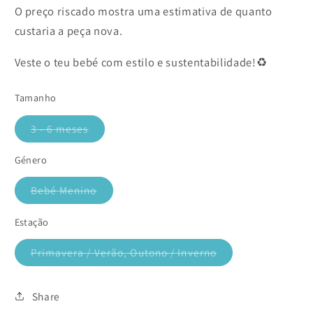
O preço riscado mostra uma estimativa de quanto
custaria a peça nova.
Veste o teu bebé com estilo e sustentabilidade!♻️
Tamanho
3 - 6 meses
Variante
esgotada
ou
Género
indisponível
Bebé Menino
Variante
esgotada
ou
Estação
indisponível
Primavera / Verão, Outono / Inverno
Variante
esgotada
ou
indisponível
Share