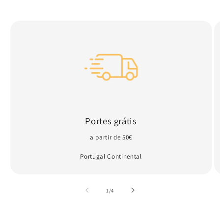
Portes grátis
a partir de 50€
Portugal Continental
de
1
/
4