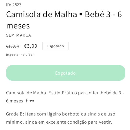
conteúdo
ID: 2527
multimédia
1
Camisola de Malha ▪️ Bebé 3 - 6
em
modal
meses
SEM MARCA
Preço
Preço
€3,00
€13,04
Esgotado
normal
de
Imposto incluído.
saldo
Esgotado
Camisola de Malha. Estilo Prático para o teu bebé de 3 -
6 meses 👦🕶️
Grade B: Itens com ligeiro borboto ou sinais de uso
mínimo, ainda em excelente condição para vestir.