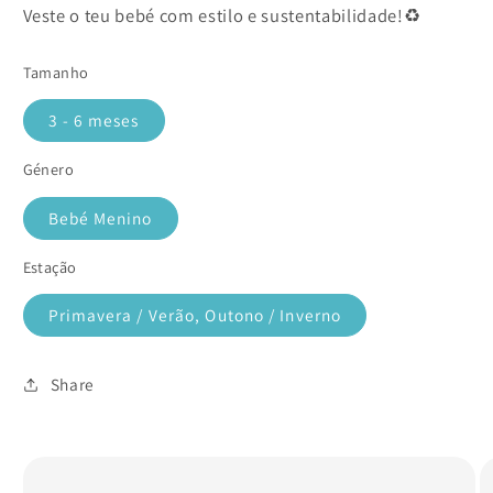
Veste o teu bebé com estilo e sustentabilidade!♻️
Tamanho
3 - 6 meses
Género
Bebé Menino
Estação
Primavera / Verão, Outono / Inverno
Share