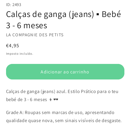
conteúdo
ID: 2493
multimédia
1
Calças de ganga (jeans) ▪️ Bebé
em
modal
3 - 6 meses
LA COMPAGNIE DES PETITS
Preço
€4,95
normal
Imposto incluído.
Adicionar ao carrinho
Calças de ganga (jeans) azul. Estilo Prático para o teu
bebé de 3 - 6 meses 👦🕶️
Grade A: Roupas sem marcas de uso, apresentando
qualidade quase nova, sem sinais visíveis de desgaste.