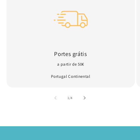
Portes grátis
a partir de 50€
Portugal Continental
de
1
/
4