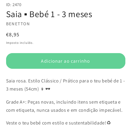
conteúdo
ID: 2470
multimédia
1
Saia ▪️ Bebé 1 - 3 meses
em
modal
BENETTON
Preço
€8,95
normal
Imposto incluído.
Adicionar ao carrinho
Saia rosa. Estilo Clássico / Prático para o teu bebé de 1 -
3 meses (54cm) 👦🕶️
Grade A+: Peças novas, incluindo itens sem etiqueta e
com etiqueta, nunca usados e em condição impecável.
Veste o teu bebé com estilo e sustentabilidade!♻️