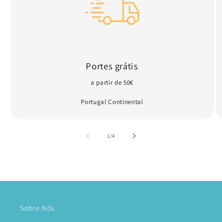
Portes grátis
a partir de 50€
Portugal Continental
de
1
/
4
Sobre Nós