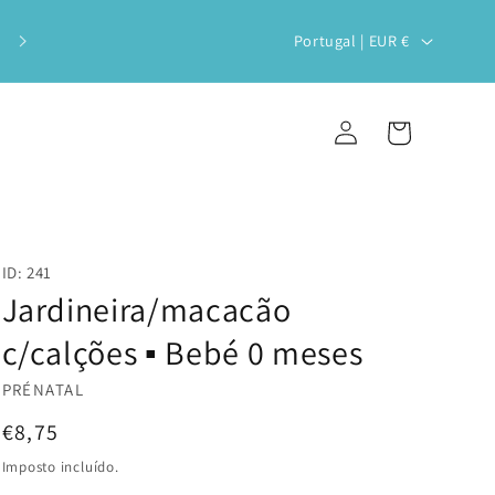
Veste o teu bebé com estilo e
P
Portugal | EUR €
sustentabilidade!
a
í
Iniciar
Carrinho
s
sessão
/
r
e
ID: 241
g
Jardineira/macacão
i
c/calções ▪️ Bebé 0 meses
ã
PRÉNATAL
o
Preço
€8,75
normal
Imposto incluído.