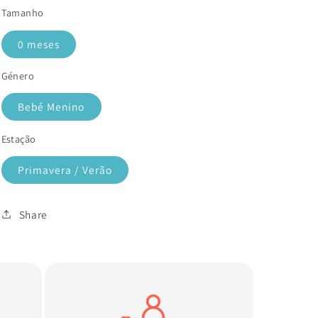
Tamanho
0 meses
Género
Bebé Menino
Estação
Primavera / Verão
Share