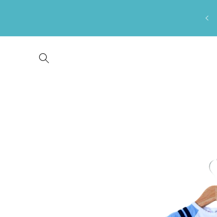
Saltar
para o
conteúdo
Saltar para
a
informação
do produto