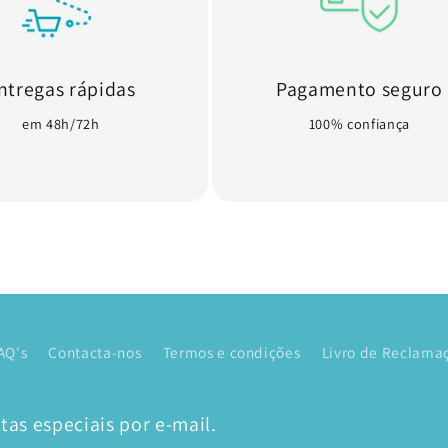
ntregas rápidas
Pagamento seguro
em 48h/72h
100% confiança
AQ's
Contacta-nos
Termos e condições
Livro de Reclamaç
as especiais por e-mail.