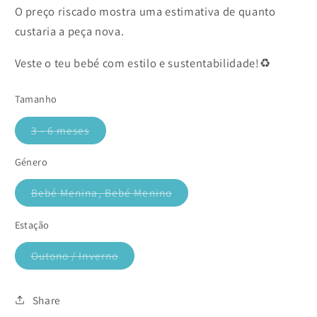
O preço riscado mostra uma estimativa de quanto
custaria a peça nova.
Veste o teu bebé com estilo e sustentabilidade!♻️
Tamanho
3 - 6 meses
Variante
esgotada
ou
Género
indisponível
Bebé Menina, Bebé Menino
Variante
esgotada
ou
Estação
indisponível
Outono / Inverno
Variante
esgotada
ou
indisponível
Share