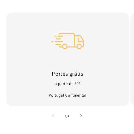
Portes grátis
a partir de 50€
Portugal Continental
de
1
/
4