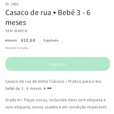
conteúdo
ID: 2402
multimédia
1
Casaco de rua ▪️ Bebé 3 - 6
em
modal
meses
SEM MARCA
Preço
Preço
€10,68
€19,63
Esgotado
normal
de
Imposto incluído.
saldo
Esgotado
Casaco de rua de estilo Clássico / Prático para o teu
bebé de 3 - 6 meses 👦🕶️
Grade A+: Peças novas, incluindo itens sem etiqueta e
com etiqueta, nunca usados e em condição impecável.