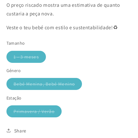
O preço riscado mostra uma estimativa de quanto
custaria a peça nova.
Veste o teu bebé com estilo e sustentabilidade!♻️
Tamanho
1 - 3 meses
Variante
esgotada
ou
Género
indisponível
Bebé Menina, Bebé Menino
Variante
esgotada
ou
Estação
indisponível
Primavera / Verão
Variante
esgotada
ou
indisponível
Share