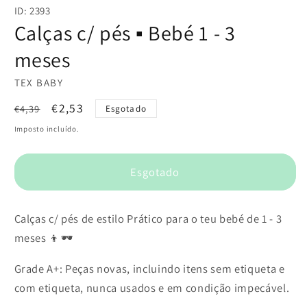
conteúdo
ID: 2393
multimédia
1
Calças c/ pés ▪️ Bebé 1 - 3
em
modal
meses
TEX BABY
Preço
Preço
€2,53
€4,39
Esgotado
normal
de
Imposto incluído.
saldo
Esgotado
Calças c/ pés de estilo Prático para o teu bebé de 1 - 3
meses 👦🕶️
Grade A+: Peças novas, incluindo itens sem etiqueta e
com etiqueta, nunca usados e em condição impecável.