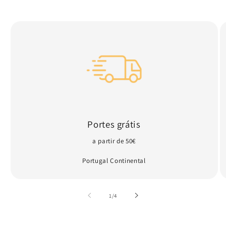
Portes grátis
a partir de 50€
Portugal Continental
de
1
/
4