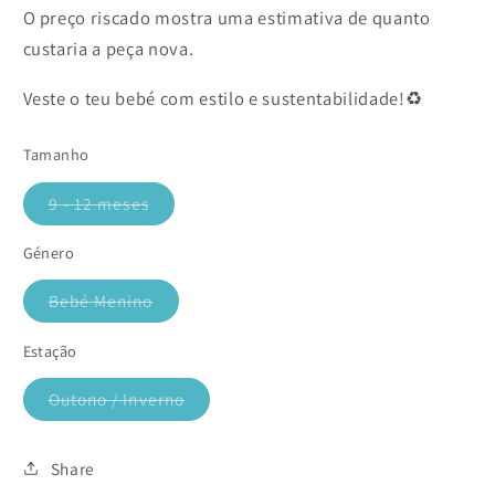
O preço riscado mostra uma estimativa de quanto
custaria a peça nova.
Veste o teu bebé com estilo e sustentabilidade!♻️
Tamanho
9 - 12 meses
Variante
esgotada
ou
Género
indisponível
Bebé Menino
Variante
esgotada
ou
Estação
indisponível
Outono / Inverno
Variante
esgotada
ou
indisponível
Share