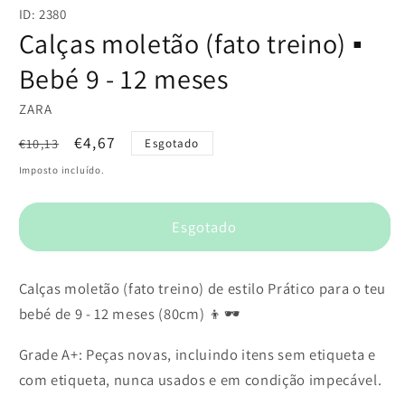
conteúdo
ID: 2380
multimédia
1
Calças moletão (fato treino) ▪️
em
modal
Bebé 9 - 12 meses
ZARA
Preço
Preço
€4,67
€10,13
Esgotado
normal
de
Imposto incluído.
saldo
Esgotado
Calças moletão (fato treino) de estilo Prático para o teu
bebé de 9 - 12 meses (80cm) 👦🕶️
Grade A+: Peças novas, incluindo itens sem etiqueta e
com etiqueta, nunca usados e em condição impecável.