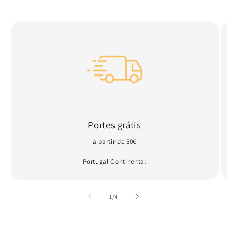
Portes grátis
a partir de 50€
Portugal Continental
de
1
/
4