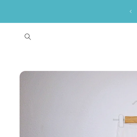
Saltar
para o
conteúdo
Saltar para
a
informação
do produto