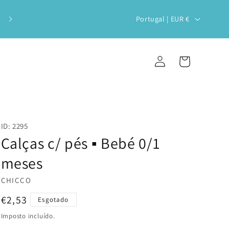
Veste o teu bebé com estilo e
P
Portugal | EUR €
sustentabilidade!
a
í
Iniciar
Carrinho
s
sessão
/
r
e
ID: 2295
g
Calças c/ pés ▪️ Bebé 0/1
i
meses
ã
CHICCO
o
Preço
€2,53
Esgotado
normal
Imposto incluído.