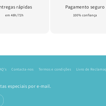
ntregas rápidas
Pagamento seguro
em 48h/72h
100% confiança
AQ's
Contacta-nos
Termos e condições
Livro de Reclamaç
as especiais por e-mail.