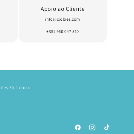
Apoio ao Cliente
info@clobies.com
+351 960 047 310
ões Eletrónico
Facebook
Instagram
TikTok