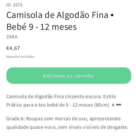
conteúdo
ID: 2273
multimédia
1
Camisola de Algodão Fina ▪️
em
modal
Bebé 9 - 12 meses
ZARA
Preço
€4,67
normal
Imposto incluído.
Adicionar ao carrinho
Camisola de Algodão Fina cinzento-escura. Estilo
Prático para o teu bebé de 9 - 12 meses (80cm) 👦🕶️
Grade A: Roupas sem marcas de uso, apresentando
qualidade quase nova, sem sinais visíveis de desgaste.