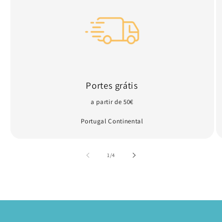
Portes grátis
a partir de 50€
Portugal Continental
de
1
/
4